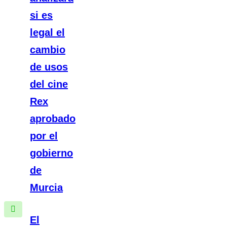
si es
legal el
cambio
de usos
del cine
Rex
aprobado
por el
gobierno
de
Murcia
El