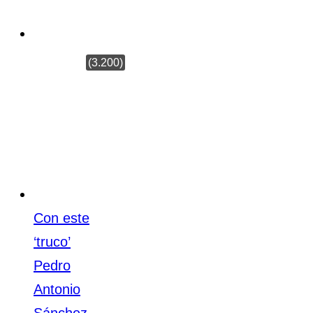
Seprona de
Sevilla
(3.200)
Con este
‘truco’
Pedro
Antonio
Sánchez