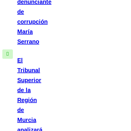
denunciante
de
corrupción
María
Serrano
El
Tribunal
Superior
de la
Región
de
Murcia
analizará