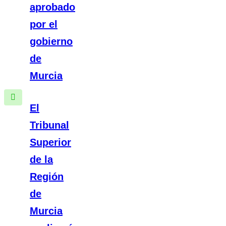
aprobado
por el
gobierno
de
Murcia
El
Tribunal
Superior
de la
Región
de
Murcia