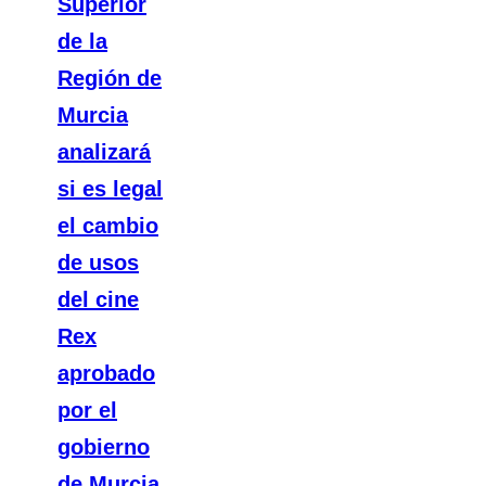
Superior
de la
Región de
Murcia
analizará
si es legal
el cambio
de usos
del cine
Rex
aprobado
por el
gobierno
de Murcia