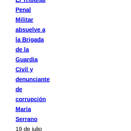
Penal
Militar
absuelve a
la Brigada
de la
Guardia
Civil y
denunciante
de
corrupción
María
Serrano
19 de julio