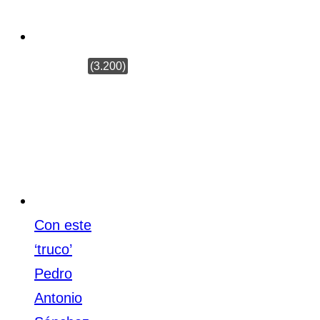
Seprona de
Sevilla
(3.200)
Con este
‘truco’
Pedro
Antonio