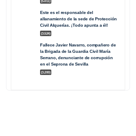
(5.011)
Este es el responsable del
allanamiento de la sede de Protección
Civil Alquerías. ¡Todo apunta a él!
(3.524)
Luto sin fronteras
Fallece Javier Navarro, compañero de
la Brigada de la Guardia Civil María
Serrano, denunciante de corrupción
en el Seprona de Sevilla
(3.200)
Un grave error del Servicio Murciano de Salud
expone millones de datos personales