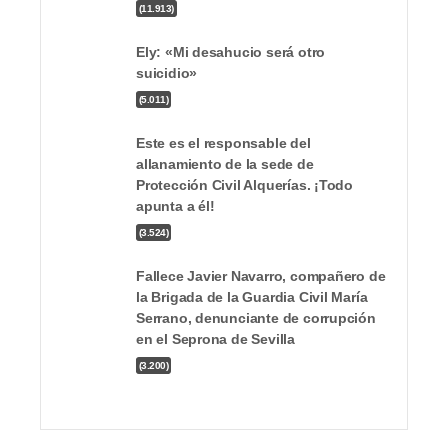
absuelto por el caso ‘Pasarelas’
(11.913)
Ely: «Mi desahucio será otro
suicidio»
(5.011)
Este es el responsable del
allanamiento de la sede de
Protección Civil Alquerías. ¡Todo
Luto sin fronteras
apunta a él!
(3.524)
Fallece Javier Navarro, compañero de
la Brigada de la Guardia Civil María
Serrano, denunciante de corrupción
en el Seprona de Sevilla
(3.200)
Un grave error del Servicio Murciano de Salud
expone millones de datos personales