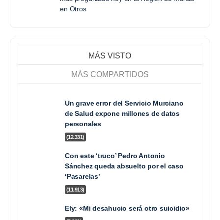
en
Otros
MÁS VISTO
MÁS COMPARTIDOS
Un grave error del Servicio Murciano
de Salud expone millones de datos
personales
(12.331)
Con este ‘truco’ Pedro Antonio
Sánchez queda absuelto por el caso
‘Pasarelas’
Con este ‘truco’ Pedro Antonio Sánchez queda
absuelto por el caso ‘Pasarelas’
(11.913)
Ely: «Mi desahucio será otro suicidio»